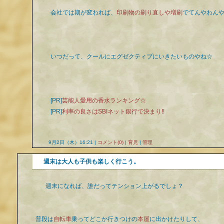
会社では期が変われば、
印刷物の刷り直しや増刷
でてんやわん
いつだって、クールにエグゼクティブにいきたいものやね☆
[PR]
芸能人愛用の香水ランキング☆
[PR]
利率の良さはSBIネット銀行で決まり!!
9月2日（木）16:21 |
コメント(0)
|
育児
|
管理
週末は大人も子供も楽しく行こう。
週末になれば、誰だってテンション上がるでしょ？
普段は
自転車
乗ってどこか行きつけの
本屋
に出かけたりして、