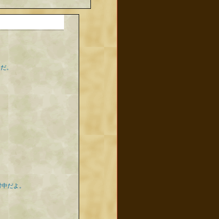
いだ。
討中だよ。