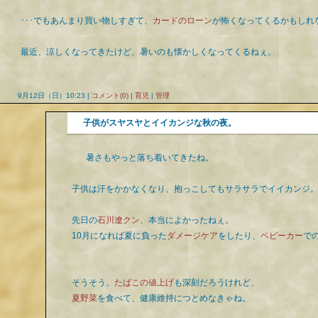
･･･でもあんまり買い物しすぎて、
カードのローン
が怖くなってくるかもしれ
最近、涼しくなってきたけど、暑いのも懐かしくなってくるねぇ。
9月12日（日）10:23 |
コメント(0)
|
育児
|
管理
子供がスヤスヤとイイカンジな秋の夜。
暑さもやっと落ち着いてきたね。
子供は汗をかかなくなり、抱っこしてもサラサラでイイカンジ
先日の
石川遼クン
、本当によかったねぇ。
10月になれば夏に負った
ダメージケア
をしたり、
ベビーカー
で
そうそう、
たばこの値上げ
も深刻だろうけれど、
夏野菜
を食べて、健康維持につとめなきゃね。