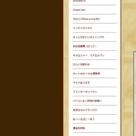
nomadic+α
Create Jam
それじゃHave a nice life!
イッサイガッサイ
きっと今がいいタイミング☆
仙台低燃費っぴっピ～
ネコはニャー、イヌならワン
口コミ全部のせ
ホットdeクールな情報局
マスクあります
ファンキーガッツマン
パソコンをご利用の皆様へ
当店はセルフサービス
あ～いえばこ～ゆう
運命共同体