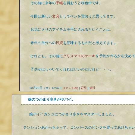
その前に来年の
手帳
を買おうと物色中です。
今回は新しい
文具
としてペンを買おうと思ってます。
お気に入りのアイテムを手に入れるということは、
来年の自分への
投資
を意味するものだと考えてます。
けれども、その前に
クリスマスのケーキ
を予約か作るかを決めて
子供がはしゃいでくれればいいのだけれど・・・。
10月29日（金）12:42 |
コメント(0)
|
育児
|
管理
娘のつかまり歩きがヤバイ。
娘がイイカンジにつかまり歩きをマスターしました。
テンションあがっちゃって、コンバースのピンクを買ってあげちゃ