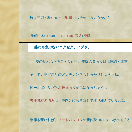
秋は芸術の秋かぁ～、
楽器
でも始めてみようかな?
9月9日（木）12:38 |
コメント(0)
|
育児
|
管理
誰にも負けないエグゼクティブさ。
夏の疲れもさることながら、季節の変わり目は体調と体重、
そしてカラダ周りのメンテナンスもしっかりしなきゃね。
ビールばかりだと
お腹まわり
が気になっちゃうし、
男性諸君の悩み
は仕事以外にも意識して取り組んでいかねば。
季節も変われば、
ノートパソコン
の新作秋･冬モデルが出てくる