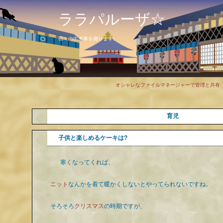
ララパルーザ☆
日々の出来事を綴ります。
オシャレなファイルマネージャーで管理と共有
育児
子供と楽しめるケーキは?
寒くなってくれば、
ニット
なんかを着て暖かくしないとやってられないですね。
そろそろ
クリスマス
の時期ですが、