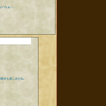
ないなぁ～。
。
の散歩も楽しみだね。