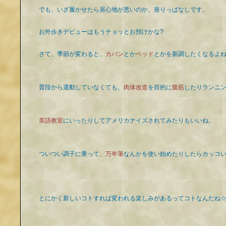
でも、いざ履かせたら居心地が悪いのか、座りっぱなしです。
お外歩きデビューはもうチョッとお預けかな?
さて、季節が変わると、
カバン
とか
ベッド
とかを新調したくなるよ
普段から運動していなくても、
肉体改造
を目的に
腹筋
したりランニ
英語教室
にいったりしてアメリカナイズされてみたりもいいね。
ついつい調子に乗って、
万年筆
なんかを使い始めたりしたらカッコ
とにかく新しいコトすれば変われる楽しみがあるってコトなんだね