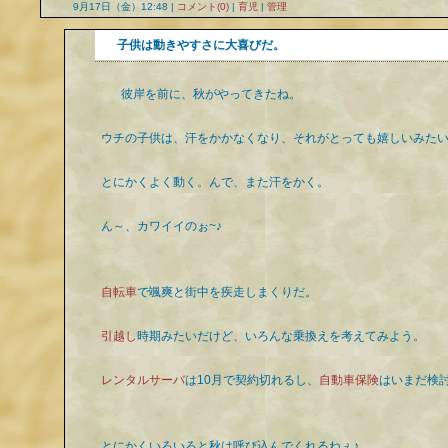
9月17日（金）12:48 |
コメント(0)
|
育児
|
管理
子供は動きやすさに大喜びだ。
彼岸を前に、秋がやってきたね。
ウチの子供は、汗をかかなくなり、それがとっても嬉しいみた
とにかくよく動く。んで、また汗をかく。
ん～、カワイイのぉ~♪
自転車
で颯爽と街中を疾走しまくりだ。
引越し
時期みたいだけど、いろんな乗換えを考えてみよう。
レンタルサーバ
は10月で契約切れるし、
自動車保険
はいまだ検
とにかくいろいろと秋は呼び込んでくれるねぇ♪