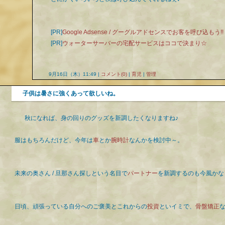
[PR]
Google Adsense / グーグルアドセンスでお客を呼び込もう!!
[PR]
ウォーターサーバーの宅配サービスはココで決まり☆
9月16日（木）11:49 |
コメント(0)
|
育児
|
管理
子供は暑さに強くあって欲しいね。
秋になれば、身の回りのグッズを新調したくなりますね♪
服はもちろんだけど、今年は
車
とか
腕時計
なんかを検討中～。
未来の奥さん / 旦那さん探しという名目で
パートナー
を新調するのも今風かな
日頃、頑張っている自分へのご褒美とこれからの
投資
といイミで、
骨盤矯正