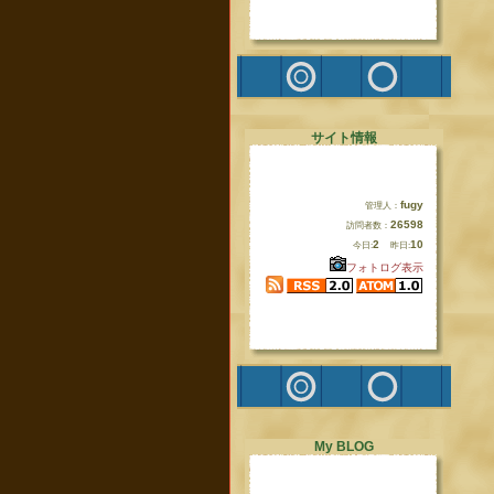
サイト情報
fugy
管理人：
26598
訪問者数：
2
10
今日:
昨日:
フォトログ表示
My BLOG