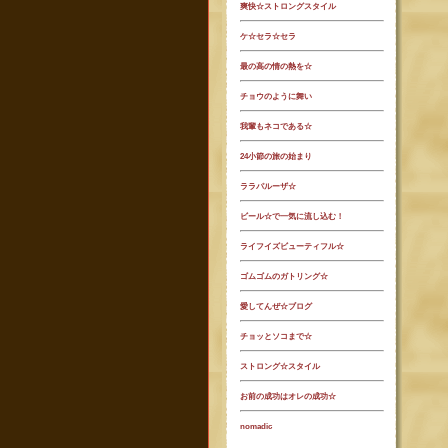
爽快☆ストロングスタイル
ケ☆セラ☆セラ
最の高の情の熱を☆
チョウのように舞い
我輩もネコである☆
24小節の旅の始まり
ララパルーザ☆
ビール☆で一気に流し込む！
ライフイズビューティフル☆
ゴムゴムのガトリング☆
愛してんぜ☆ブログ
チョッとソコまで☆
ストロング☆スタイル
お前の成功はオレの成功☆
nomadic