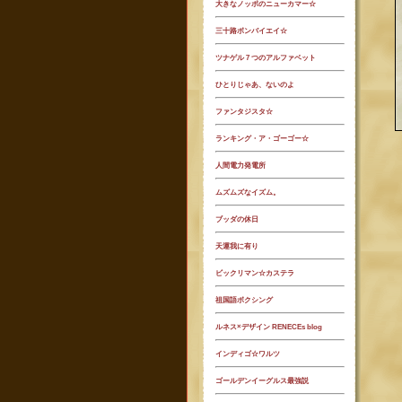
大きなノッポのニューカマー☆
三十路ボンバイエイ☆
ツナゲル７つのアルファベット
ひとりじゃあ、ないのよ
ファンタジスタ☆
ランキング・ア・ゴーゴー☆
人間電力発電所
ムズムズなイズム。
ブッダの休日
天運我に有り
ビックリマン☆カステラ
祖国語ボクシング
ルネス×デザイン RENECEs blog
インディゴ☆ワルツ
ゴールデンイーグルス最強説