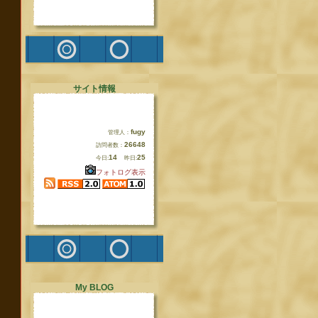
サイト情報
fugy
管理人：
26648
訪問者数：
14
25
今日:
昨日:
フォトログ表示
My BLOG