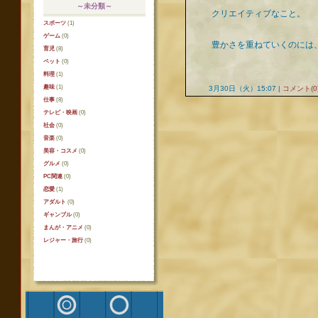
～未分類～
クリエイティブなこと。
スポーツ
(1)
ゲーム
(0)
豊かさを重ねていくのには
育児
(8)
ペット
(0)
料理
(1)
趣味
(1)
3月30日（火）15:07 |
コメント(0
仕事
(8)
テレビ・映画
(0)
社会
(0)
音楽
(0)
美容・コスメ
(0)
グルメ
(0)
PC関連
(0)
恋愛
(1)
アダルト
(0)
ギャンブル
(0)
まんが・アニメ
(0)
レジャー・旅行
(0)