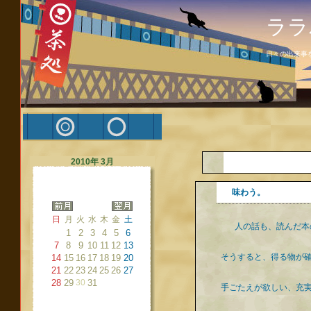
ララ
日々の出来事
2010年 3月
味わう。
日
月
火
水
木
金
土
人の話も、読んだ本
1
2
3
4
5
6
7
8
9
10
11
12
13
そうすると、得る物が
14
15
16
17
18
19
20
21
22
23
24
25
26
27
28
29
30
31
手ごたえが欲しい、充