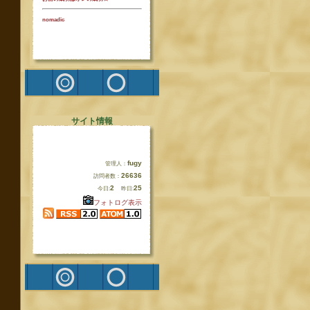
nomadic
サイト情報
fugy
管理人：
26636
訪問者数：
2
25
今日:
昨日:
フォトログ表示