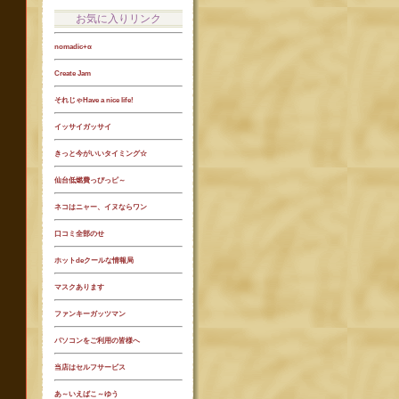
お気に入りリンク
nomadic+α
Create Jam
それじゃHave a nice life!
イッサイガッサイ
きっと今がいいタイミング☆
仙台低燃費っぴっピ～
ネコはニャー、イヌならワン
口コミ全部のせ
ホットdeクールな情報局
マスクあります
ファンキーガッツマン
パソコンをご利用の皆様へ
当店はセルフサービス
あ～いえばこ～ゆう