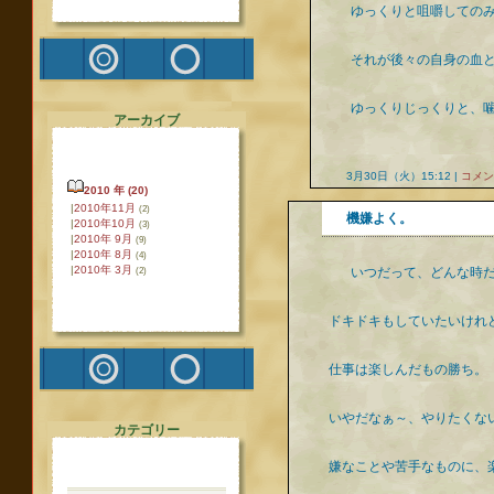
ゆっくりと咀嚼しての
それが後々の自身の血
ゆっくりじっくりと、
アーカイブ
3月30日（火）15:12 |
コメント
2010 年 (20)
|
2010年11月
(2)
機嫌よく。
|
2010年10月
(3)
|
2010年 9月
(9)
|
2010年 8月
(4)
|
2010年 3月
(2)
いつだって、どんな時
ドキドキもしていたいけれ
仕事は楽しんだもの勝ち。
いやだなぁ～、やりたくな
カテゴリー
嫌なことや苦手なものに、