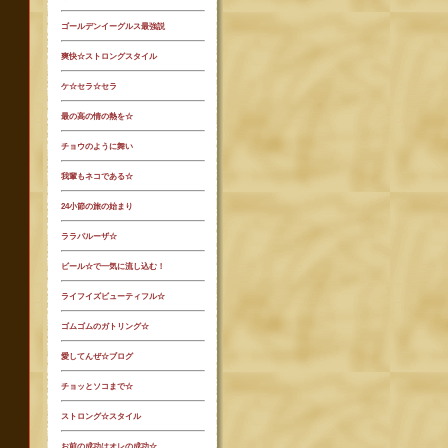
ゴールデンイーグルス最強説
爽快☆ストロングスタイル
ケ☆セラ☆セラ
最の高の情の熱を☆
チョウのように舞い
我輩もネコである☆
24小節の旅の始まり
ララパルーザ☆
ビール☆で一気に流し込む！
ライフイズビューティフル☆
ゴムゴムのガトリング☆
愛してんぜ☆ブログ
チョッとソコまで☆
ストロング☆スタイル
お前の成功はオレの成功☆