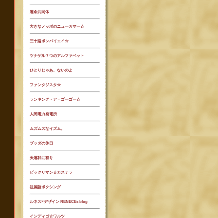
運命共同体
大きなノッポのニューカマー☆
三十路ボンバイエイ☆
ツナゲル７つのアルファベット
ひとりじゃあ、ないのよ
ファンタジスタ☆
ランキング・ア・ゴーゴー☆
人間電力発電所
ムズムズなイズム。
ブッダの休日
天運我に有り
ビックリマン☆カステラ
祖国語ボクシング
ルネス×デザイン RENECEs blog
インディゴ☆ワルツ