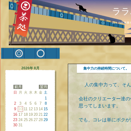
ララ
日々の出来事
2026年 8月
集中力の持続時間について。
人の集中力って、そん
日
月
火
水
木
金
土
1
会社のクリエーター達の
2
3
4
5
6
7
8
思ってしまいます。
9
10
11
12
13
14
15
16
17
18
19
20
21
22
でも、コレは単にボクが
23
24
25
26
27
28
29
30
31