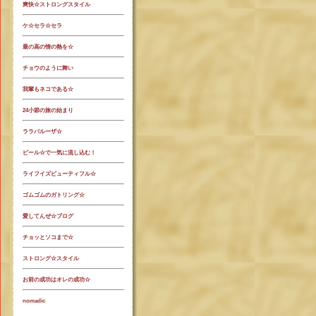
爽快☆ストロングスタイル
ケ☆セラ☆セラ
最の高の情の熱を☆
チョウのように舞い
我輩もネコである☆
24小節の旅の始まり
ララパルーザ☆
ビール☆で一気に流し込む！
ライフイズビューティフル☆
ゴムゴムのガトリング☆
愛してんぜ☆ブログ
チョッとソコまで☆
ストロング☆スタイル
お前の成功はオレの成功☆
nomadic