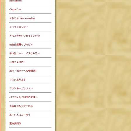
nomadic+α
Create Jam
それじゃHave a nice life!
イッサイガッサイ
きっと今がいいタイミング☆
仙台低燃費っぴっピ～
ネコはニャー、イヌならワン
口コミ全部のせ
ホットdeクールな情報局
マスクあります
ファンキーガッツマン
パソコンをご利用の皆様へ
当店はセルフサービス
あ～いえばこ～ゆう
運命共同体