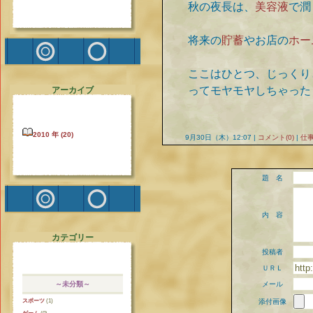
秋の夜長は、
美容液
で潤
将来の
貯蓄
やお店の
ホー
ここはひとつ、じっくり
ってモヤモヤしちゃった
アーカイブ
2010 年 (20)
9月30日（木）12:07 |
コメント(0)
|
仕
題 名
内 容
カテゴリー
投稿者
ＵＲＬ
～未分類～
メール
スポーツ
(1)
添付画像