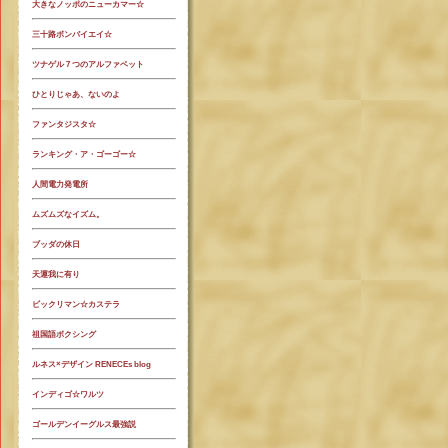
大きなノッポのニューカマー☆
三十路ボンバイエイ☆
ツナゲル７つのアルファベット
ひとりじゃあ、ないのよ
ファンタジスタ☆
ランキング・ア・ゴーゴー☆
人間電力発電所
ムズムズなイズム。
ブッダの休日
天運我に有り
ビックリマン☆カステラ
祖国語ボクシング
ルネス×デザイン RENECEs blog
インディゴ☆ワルツ
ゴールデンイーグルス最強説