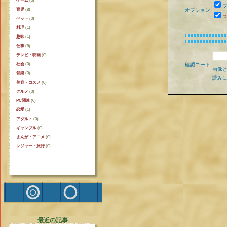
ゲーム
(0)
育児
(8)
オプション
ペット
(0)
料理
(1)
趣味
(1)
仕事
(8)
テレビ・映画
(0)
社会
(0)
確認コード
画像
音楽
(0)
読み
美容・コスメ
(0)
グルメ
(0)
PC関連
(0)
恋愛
(1)
アダルト
(0)
ギャンブル
(0)
まんが・アニメ
(0)
レジャー・旅行
(0)
最近の記事