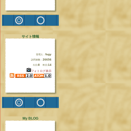
サイト情報
fugy
管理人：
26656
訪問者数：
8
14
今日:
昨日:
フォトログ表示
My BLOG