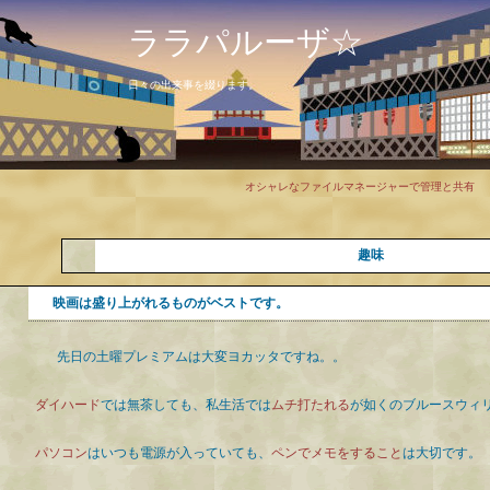
ララパルーザ☆
日々の出来事を綴ります。
オシャレなファイルマネージャーで管理と共有
趣味
映画は盛り上がれるものがベストです。
先日の土曜プレミアムは大変ヨカッタですね。。
ダイハード
では無茶しても、私生活では
ムチ打たれる
が如くのブルースウィ
パソコン
はいつも電源が入っていても、
ペンでメモをすること
は大切です。