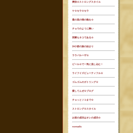
爽快☆ストロングスタイル
ケ☆セラ☆セラ
最の高の情の熱を☆
チョウのように舞い
我輩もネコである☆
24小節の旅の始まり
ララパルーザ☆
ビール☆で一気に流し込む！
ライフイズビューティフル☆
ゴムゴムのガトリング☆
愛してんぜ☆ブログ
チョッとソコまで☆
ストロング☆スタイル
お前の成功はオレの成功☆
nomadic