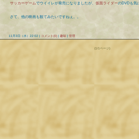
サッカーゲーム
でウイイレが発売になりましたが、
仮面ライダー
のDVDも
さて、他の映画も観てみたいですねぇ。。
11月3日（水）22:02 |
コメント(0)
|
趣味
|
管理
(1/1ページ)