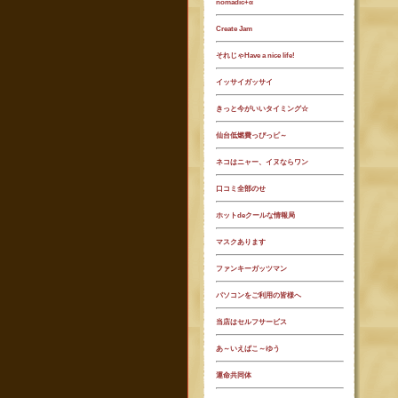
nomadic+α
Create Jam
それじゃHave a nice life!
イッサイガッサイ
きっと今がいいタイミング☆
仙台低燃費っぴっピ～
ネコはニャー、イヌならワン
口コミ全部のせ
ホットdeクールな情報局
マスクあります
ファンキーガッツマン
パソコンをご利用の皆様へ
当店はセルフサービス
あ～いえばこ～ゆう
運命共同体