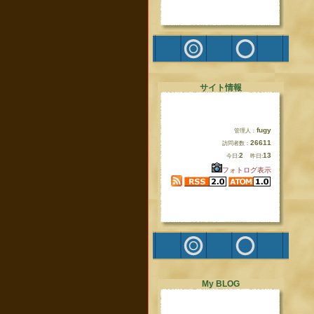
サイト情報
fugy
管理人：
26611
訪問者数：
2
13
今日:
昨日:
フォトログ表示
My BLOG