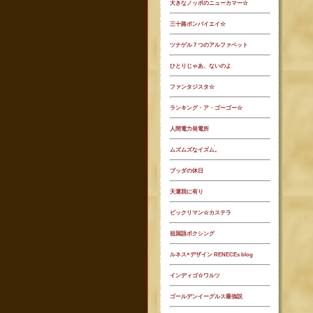
大きなノッポのニューカマー☆
三十路ボンバイエイ☆
ツナゲル７つのアルファベット
ひとりじゃあ、ないのよ
ファンタジスタ☆
ランキング・ア・ゴーゴー☆
人間電力発電所
ムズムズなイズム。
ブッダの休日
天運我に有り
ビックリマン☆カステラ
祖国語ボクシング
ルネス×デザイン RENECEs blog
インディゴ☆ワルツ
ゴールデンイーグルス最強説