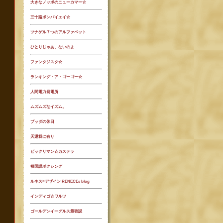
大きなノッポのニューカマー☆
三十路ボンバイエイ☆
ツナゲル７つのアルファベット
ひとりじゃあ、ないのよ
ファンタジスタ☆
ランキング・ア・ゴーゴー☆
人間電力発電所
ムズムズなイズム。
ブッダの休日
天運我に有り
ビックリマン☆カステラ
祖国語ボクシング
ルネス×デザイン RENECEs blog
インディゴ☆ワルツ
ゴールデンイーグルス最強説