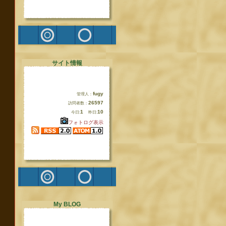
サイト情報
fugy
管理人：
26597
訪問者数：
1
10
今日:
昨日:
フォトログ表示
My BLOG