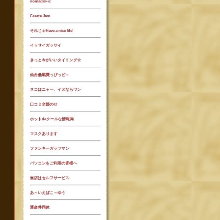
nomadic+α
Create Jam
それじゃHave a nice life!
イッサイガッサイ
きっと今がいいタイミング☆
仙台低燃費っぴっピ～
ネコはニャー、イヌならワン
口コミ全部のせ
ホットdeクールな情報局
マスクあります
ファンキーガッツマン
パソコンをご利用の皆様へ
当店はセルフサービス
あ～いえばこ～ゆう
運命共同体