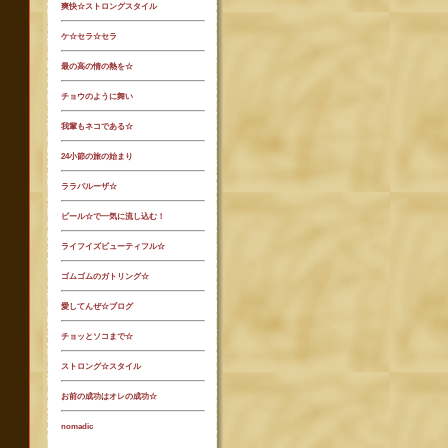
爽快☆ストロングスタイル
ケ☆セラ☆セラ
最の高の情の熱を☆
チョウのように舞い
我輩もネコである☆
24小節の旅の始まり
ララパルーザ☆
ビール☆で一気に流し込む！
ライフイズビューティフル☆
ゴムゴムのガトリング☆
愛してんぜ☆ブログ
チョッとソコまで☆
ストロング☆スタイル
お前の成功はオレの成功☆
nomadic